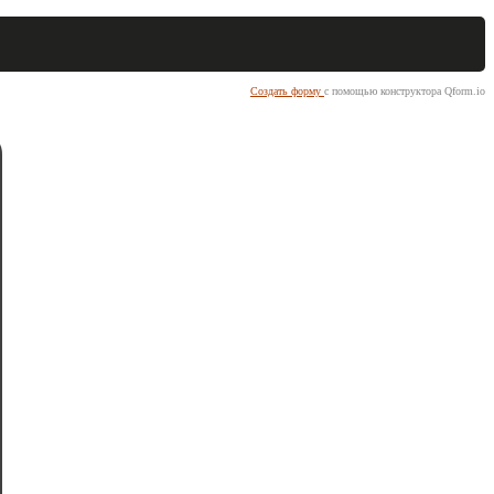
Создать форму
с помощью конструктора Qform.io