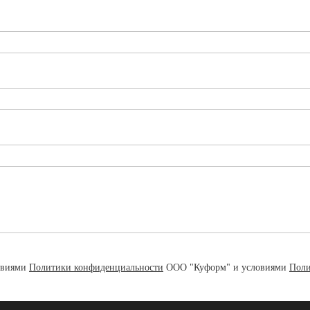
овиями
Политики конфиденциальности
ООО "Куформ" и условиями
Поли